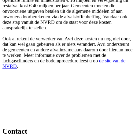
openbare ruimte en milieustraten € 16 miljoen en verwijdering uit
restafval kost € 40 miljoen per jaar. Gemeenten moeten die
onvoorziene uitgaven betalen uit de algemene middelen of aan
inwoners doorberekenen via de afvalstoffenheffing. Vandaar ook
deze stap vanuit de NVRD om de staat voor deze kosten
aansprakelijk te stellen.
Ook al rekent de verwerker van Avri deze kosten nu nog niet door,
dat kan wel gaan gebeuren als er niets verandert. Avri ondersteunt
de gemeenten en andere afvalinzamelaars daarom door hieraan mee
te werken. Meer informatie over de problemen met de
lachgascilinders en de bodemprocedure leest u op
de site van de
NVRD
.
Contact